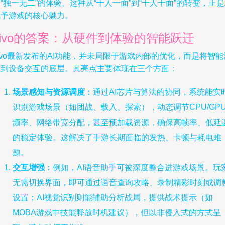
“独一无二”的体验。这种从“千人一面”到“千人千面”的转变，正是
赋予游戏的核心魅力。
vivo的答案：从硬件到体验的智能跃迁
ivo最新发布的AI功能，并未局限于游戏内部的优化，而是将智能
透到设备交互的底层。其亮点主要体现在三个方面：
场景感知与资源调度
：通过AI芯片与算法的协同，系统能实
识别游戏场景（如团战、载入、探索），动态调节CPU/GP
频率、网络带宽分配，甚至预加载资源，确保高帧率、低延
的稳定体验。这解决了手游长期面临的发热、卡顿与耗电难
题。
交互增强
：例如，AI语音助手可被深度整合进游戏场景。玩
无需切换界面，即可通过语音查询攻略、录制精彩时刻或调
设置；AI视觉识别则能辅助分析战局，提供战术提示（如
MOBA游戏中技能释放时机建议），但以非侵入式的方式呈