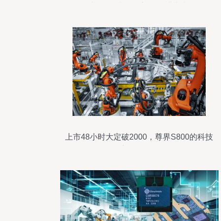
九期“叁陆玖思享汇”圆满举办
上市48小时大定破2000，尊界S800的科技
底气何在？